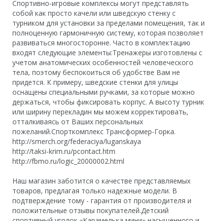
Спортивно-игровые комплексы могут представлять
собой как просто качели или шведскую стенку с
турником для установки за пределами помещения, так и
полноценную гармоничную систему, которая позволяет
развиваться многосторонне. Часто в комплектацию
входят следующие элементы:Тренажеры изготовлены с
учетом анатомических особенностей человеческого
тела, поэтому беспокоиться об удобстве Вам не
придется. К примеру, шведские стенки для улицы
оснащены специальными ручками, за которые можно
держаться, чтобы фиксировать корпус. А высоту турник
или ширину перекладин мы можем корректировать,
отталкиваясь от Ваших персональных
пожеланий.Спорткомплекс Трансформер-Горка.
http://smerch.org/federaciya/luganskaya
http://taksi-krim.ru/pcontact.htm
http://fbmo.ru/logic_20000002.html
Наш магазин заботится о качестве представляемых
товаров, предлагая только надежные модели. В
подтверждение тому - гарантия от производителя и
положительные отзывы покупателей.Детский
спортивный уголок «Карамелька мини» насыщенного и