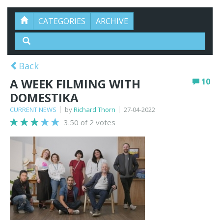
CATEGORIES
ARCHIVE
Back
A WEEK FILMING WITH
10
DOMESTIKA
CURRENT NEWS
by
Richard Thorn
27-04-2022
3.50 of 2 votes