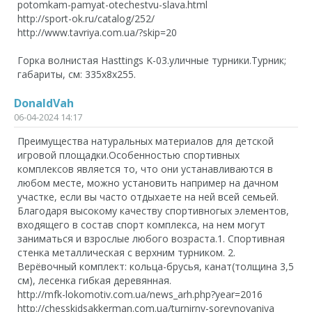
potomkam-pamyat-otechestvu-slava.html
http://sport-ok.ru/catalog/252/
http://www.tavriya.com.ua/?skip=20
Горка волнистая Hasttings K-03.уличные турники.Турник;
габариты, cм: 335х8х255.
DonaldVah
06-04-2024 14:17
Преимущества натуральных материалов для детской
игровой площадки.Особенностью спортивных
комплексов является то, что они устанавливаются в
любом месте, можно установить например на дачном
участке, если вы часто отдыхаете на ней всей семьей.
Благодаря высокому качеству спортивногых элементов,
входящего в состав спорт комплекса, на нем могут
заниматься и взрослые любого возраста.1. Спортивная
стенка металлическая с верхним турником. 2.
Верёвочный комплект: кольца-брусья, канат(толщина 3,5
см), лесенка гибкая деревянная.
http://mfk-lokomotiv.com.ua/news_arh.php?year=2016
http://chesskidsakkerman.com.ua/turnirny-sorevnovaniya