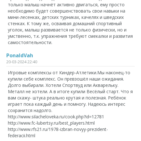
только малыш начнёт активно двигаться, ему просто
необходимо будет совершенствовать свои навыки на
мини-лесенках, детских турниках, качелях и шведских
стенках. К тому же, осваивая домашний спортивный
уголок, малыш развивается не только физически, но и
умственно, т.к. упражнения требуют смекалки и развития
самостоятельности.
PonaldVah
20-03-2024 22:40
Игровые комплексы от Киндер-Атлетики.Мы наконец-то
купили себе комплекс. Он превзошёл наши ожидания.
Долго выбирали. Хотели Спортвуд или Акварельку.
Металл не хотели. А в итоге купили Весёлый старт. Что я
вам скажу- штука реально крутая и полезная. Ребёнок
играет пока каждый день и помногу. Надеюсь интерес
сохранится надолго.
http://www.silacheloveka.ru/cook.php?id=12781
http://www.fc-lubertsy.ru/best_players.html
http://www.rfs21.ru/1978-izbran-novyy-prezident-
federacii.html