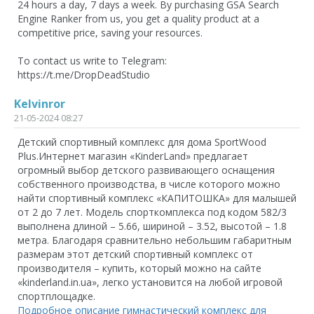
24 hours a day, 7 days a week. By purchasing GSA Search
Engine Ranker from us, you get a quality product at a
competitive price, saving your resources.
To contact us write to Telegram:
https://t.me/DropDeadStudio
Kelvinror
21-05-2024 08:27
Детский спортивный комплекс для дома SportWood
Plus.Интернет магазин «KinderLand» предлагает
огромный выбор детского развивающего оснащения
собственного производства, в числе которого можно
найти спортивный комплекс «КАПИТОШКА» для малышей
от 2 до 7 лет. Модель спорткомплекса под кодом 582/3
выполнена длиной – 5.66, шириной – 3.52, высотой – 1.8
метра. Благодаря сравнительно небольшим габаритным
размерам этот детский спортивный комплекс от
производителя – купить, который можно на сайте
«kinderland.in.ua», легко установится на любой игровой
спортплощадке.
Подробное описание гимнастический комплекс для