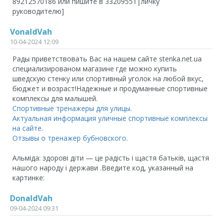
89212570186 или пишите в
33209551|личку
руководителю]
VonaldVah
10-04-2024 12:09
Рады приветствовать Вас на нашем сайте stenka.net.ua
специализированом магазине где можно купить
шведскую стенку или спортивный уголок на любой вкус,
бюджет и возраст!Надежные и продуманные спортивные
комплексы для малышей.
Спортивные тренажеры для улицы.
Актуальная информация уличные спортивные комплексы
на сайте.
Отзывы о тренажер бубновского.
Альміда: здорові діти — це радість і щастя батьків, щастя
нашого народу і держави .Введите код, указанный на
картинке:
DonaldVah
09-04-2024 09:31